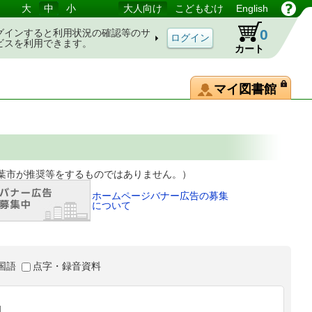
大
中
小
大人向け
こどもむけ
English
0
グインすると利用状況の確認等のサ
ビスを利用できます。
カート
マイ図書館
等をするものではありません。）
ホームページバナー広告の募集
について
国語
点字・録音資料