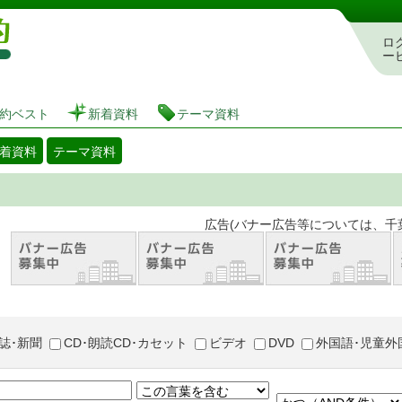
図書館 蔵書検索・予約システム
ロ
ー
約ベスト
新着資料
テーマ資料
着資料
テーマ資料
。 広告(バナー広告等については、千葉市が推奨
誌･新聞
CD･朗読CD･カセット
ビデオ
DVD
外国語･児童外