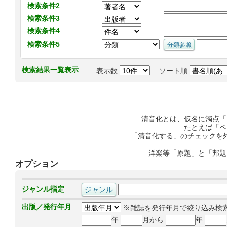
検索条件2
検索条件3
検索条件4
検索条件5
検索結果一覧表示
表示数
ソート順
清音化とは、仮名に濁点「
たとえば「ペ
「清音化する」のチェックを
洋楽等「原題」と「邦題
オプション
ジャンル指定
出版／発行年月
※雑誌を発行年月で絞り込み検
年
月から
年