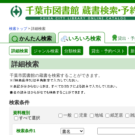
検索トップ
> 詳細検索
かんたん検索
いろいろ検索
貸出・予
詳細検索
ジャンル検索
分類検索
貸出・予約ベスト
新
詳細検索
千葉市図書館の蔵書を検索することができます
検索条件
資料種別
一般
児童
地域
紙芝居
雑
すべて選択
検索条件1