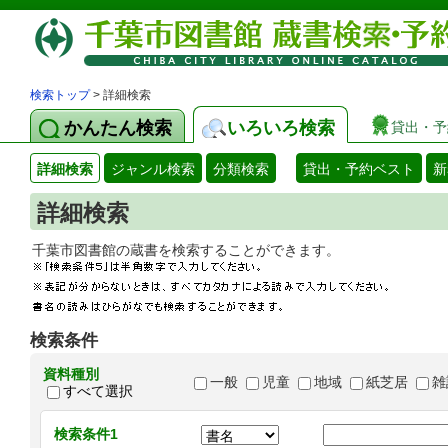
検索トップ
> 詳細検索
かんたん検索
いろいろ検索
貸出・予
詳細検索
ジャンル検索
分類検索
貸出・予約ベスト
新
詳細検索
千葉市図書館の蔵書を検索することができます
検索条件
資料種別
一般
児童
地域
紙芝居
雑
すべて選択
検索条件1