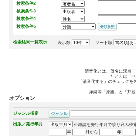
検索条件2
検索条件3
検索条件4
検索条件5
検索結果一覧表示
表示数
ソート順
清音化とは、仮名に濁点「
たとえば「ペ
「清音化する」のチェックを
洋楽等「原題」と「邦題
オプション
ジャンル指定
出版／発行年月
※雑誌を発行年月で絞り込み検
年
月から
年