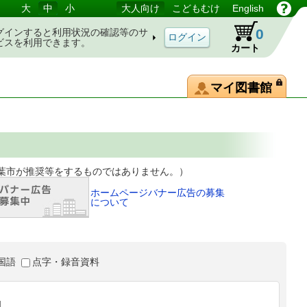
大
中
小
大人向け
こどもむけ
English
0
グインすると利用状況の確認等のサ
ビスを利用できます。
カート
マイ図書館
等をするものではありません。）
ホームページバナー広告の募集
について
国語
点字・録音資料