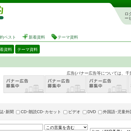
図書館 蔵書検索・予約システム
ロ
ー
約ベスト
新着資料
テーマ資料
着資料
テーマ資料
。 広告(バナー広告等については、千葉市が推奨
誌･新聞
CD･朗読CD･カセット
ビデオ
DVD
外国語･児童外