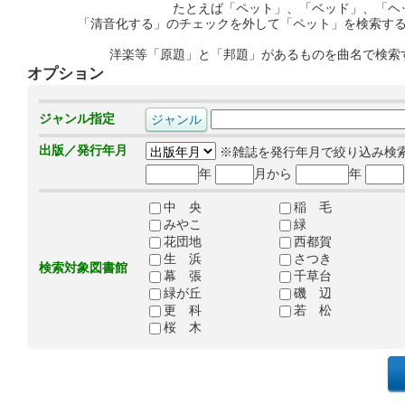
たとえば「ペット」、「ベッド」、「ヘ
「清音化する」のチェックを外して「ペット」を検索す
洋楽等「原題」と「邦題」があるものを曲名で検索
オプション
ジャンル指定
出版／発行年月
※雑誌を発行年月で絞り込み検
年
月から
年
中 央
稲 毛
みやこ
緑
花団地
西都賀
生 浜
さつき
検索対象図書館
幕 張
千草台
緑が丘
磯 辺
更 科
若 松
桜 木