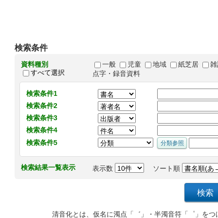
検索条件
資料種別
一般
児童
地域
紙芝居
雑
すべて選択
点字・録音資料
検索条件1
検索条件2
検索条件3
検索条件4
検索条件5
検索結果一覧表示
表示数
ソート順
清音化とは、仮名に濁点「゛」・半濁音符「゜」をつ