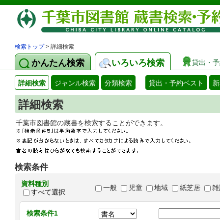
検索トップ
> 詳細検索
かんたん検索
いろいろ検索
貸出・予
詳細検索
ジャンル検索
分類検索
貸出・予約ベスト
新
詳細検索
千葉市図書館の蔵書を検索することができます
検索条件
資料種別
一般
児童
地域
紙芝居
雑
すべて選択
検索条件1