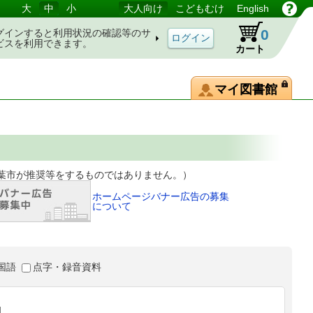
大
中
小
大人向け
こどもむけ
English
0
グインすると利用状況の確認等のサ
ビスを利用できます。
カート
マイ図書館
等をするものではありません。）
ホームページバナー広告の募集
について
国語
点字・録音資料