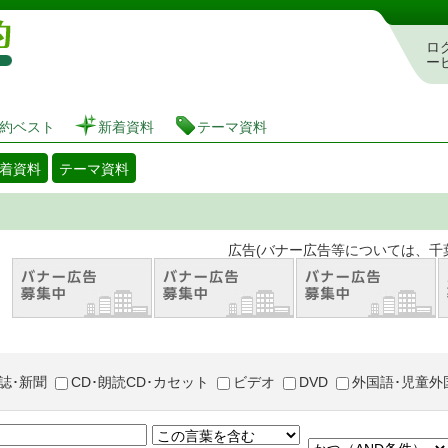
図書館 蔵書検索・予約システム
ロ
ー
約ベスト
新着資料
テーマ資料
着資料
テーマ資料
。 広告(バナー広告等については、千葉市が推奨
誌･新聞
CD･朗読CD･カセット
ビデオ
DVD
外国語･児童外