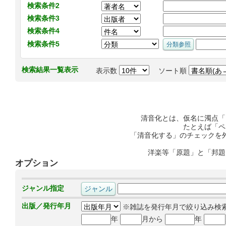
検索条件2
検索条件3
検索条件4
検索条件5
検索結果一覧表示
表示数
ソート順
清音化とは、仮名に濁点「
たとえば「ペ
「清音化する」のチェックを
洋楽等「原題」と「邦題
オプション
ジャンル指定
出版／発行年月
※雑誌を発行年月で絞り込み検
年
月から
年