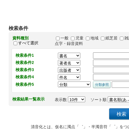
検索条件
資料種別
一般
児童
地域
紙芝居
雑
すべて選択
点字・録音資料
検索条件1
検索条件2
検索条件3
検索条件4
検索条件5
検索結果一覧表示
表示数
ソート順
清音化とは、仮名に濁点「゛」・半濁音符「゜」をつ