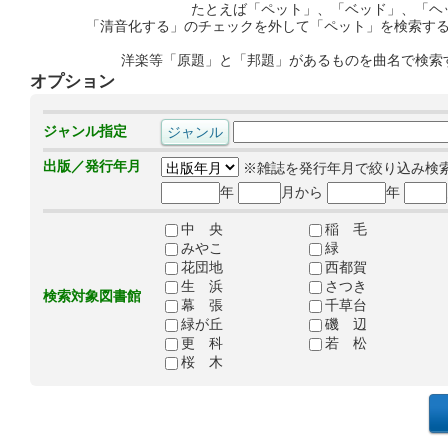
たとえば「ペット」、「ベッド」、「ヘ
「清音化する」のチェックを外して「ペット」を検索す
洋楽等「原題」と「邦題」があるものを曲名で検索
オプション
ジャンル指定
出版／発行年月
※雑誌を発行年月で絞り込み検
年
月から
年
中 央
稲 毛
みやこ
緑
花団地
西都賀
生 浜
さつき
検索対象図書館
幕 張
千草台
緑が丘
磯 辺
更 科
若 松
桜 木