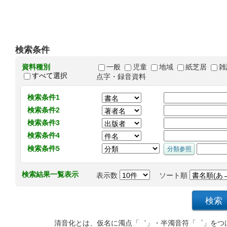
検索条件
資料種別
一般
児童
地域
紙芝居
雑
すべて選択
点字・録音資料
検索条件1
検索条件2
検索条件3
検索条件4
検索条件5
検索結果一覧表示
表示数
ソート順
清音化とは、仮名に濁点「゛」・半濁音符「゜」をつ