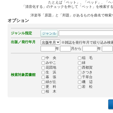
たとえば「ペット」、「ベッド」、「ヘ
「清音化する」のチェックを外して「ペット」を検索す
洋楽等「原題」と「邦題」があるものを曲名で検索
オプション
ジャンル指定
出版／発行年月
※雑誌を発行年月で絞り込み検
年
月から
年
中 央
稲 毛
みやこ
緑
花団地
西都賀
生 浜
さつき
検索対象図書館
幕 張
千草台
緑が丘
磯 辺
更 科
若 松
桜 木