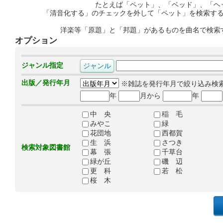
たとえば「ペット」、「ベッド」、「ヘ
「清音化する」のチェックを外して「ペット」を検索す
洋楽等「原題」と「邦題」があるものを曲名で検索
オプション
ジャンル指定
出版／発行年月
※雑誌を発行年月で絞り込み検
年
月から
年
中 央
稲 毛
みやこ
緑
花団地
西都賀
生 浜
さつき
検索対象図書館
幕 張
千草台
緑が丘
磯 辺
更 科
若 松
桜 木