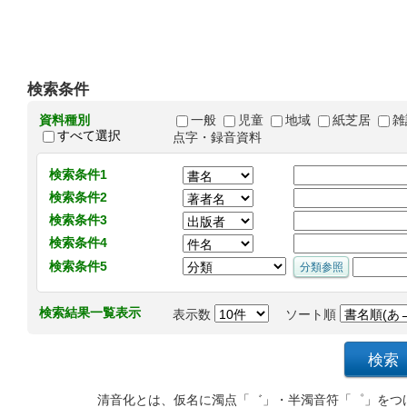
検索条件
資料種別
一般
児童
地域
紙芝居
雑
すべて選択
点字・録音資料
検索条件1
検索条件2
検索条件3
検索条件4
検索条件5
検索結果一覧表示
表示数
ソート順
清音化とは、仮名に濁点「゛」・半濁音符「゜」をつ