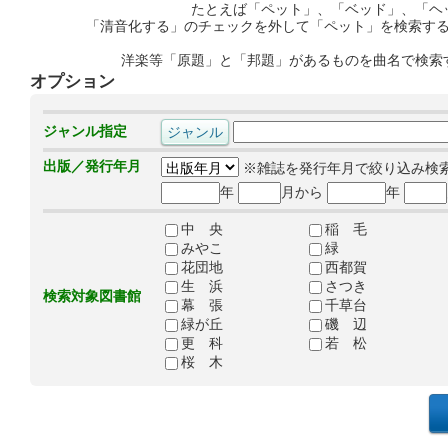
たとえば「ペット」、「ベッド」、「ヘ
「清音化する」のチェックを外して「ペット」を検索す
洋楽等「原題」と「邦題」があるものを曲名で検索
オプション
ジャンル指定
出版／発行年月
※雑誌を発行年月で絞り込み検
年
月から
年
中 央
稲 毛
みやこ
緑
花団地
西都賀
生 浜
さつき
検索対象図書館
幕 張
千草台
緑が丘
磯 辺
更 科
若 松
桜 木