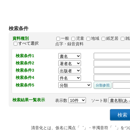
検索条件
資料種別
一般
児童
地域
紙芝居
雑
すべて選択
点字・録音資料
検索条件1
検索条件2
検索条件3
検索条件4
検索条件5
検索結果一覧表示
表示数
ソート順
清音化とは、仮名に濁点「゛」・半濁音符「゜」をつ