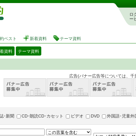
図書館 蔵書検索・予約システム
ロ
ー
約ベスト
新着資料
テーマ資料
着資料
テーマ資料
。 広告(バナー広告等については、千葉市が推奨
誌･新聞
CD･朗読CD･カセット
ビデオ
DVD
外国語･児童外