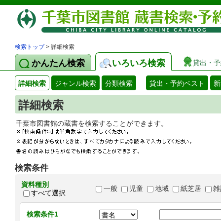
検索トップ
> 詳細検索
かんたん検索
いろいろ検索
貸出・予
詳細検索
ジャンル検索
分類検索
貸出・予約ベスト
新
詳細検索
千葉市図書館の蔵書を検索することができます
検索条件
資料種別
一般
児童
地域
紙芝居
雑
すべて選択
検索条件1