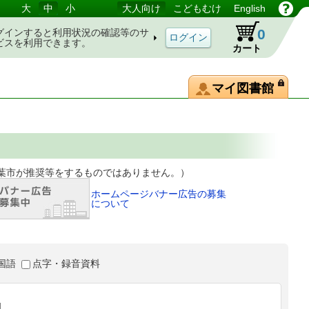
大
中
小
大人向け
こどもむけ
English
0
グインすると利用状況の確認等のサ
ビスを利用できます。
カート
マイ図書館
等をするものではありません。）
ホームページバナー広告の募集
について
国語
点字・録音資料