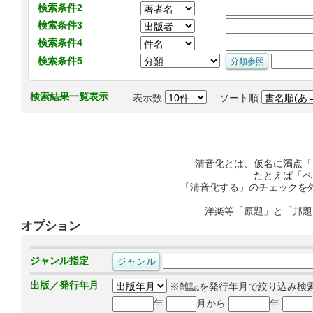
検索条件2
検索条件3
検索条件4
検索条件5
検索結果一覧表示
表示数
ソート順
清音化とは、仮名に濁点「
たとえば「ペ
「清音化する」のチェックを
洋楽等「原題」と「邦題
オプション
ジャンル指定
出版／発行年月
※雑誌を発行年月で絞り込み検
年
月から
年