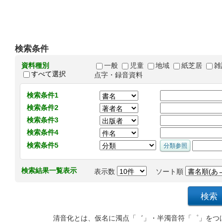
検索条件
資料種別
一般
児童
地域
紙芝居
雑
すべて選択
点字・録音資料
検索条件1
検索条件2
検索条件3
検索条件4
検索条件5
検索結果一覧表示
表示数
ソート順
清音化とは、仮名に濁点「゛」・半濁音符「゜」をつ