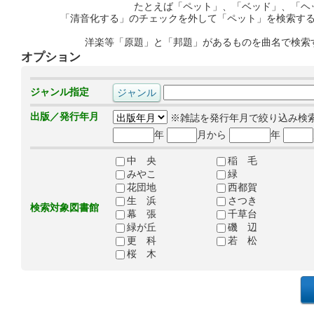
たとえば「ペット」、「ベッド」、「ヘ
「清音化する」のチェックを外して「ペット」を検索す
洋楽等「原題」と「邦題」があるものを曲名で検索
オプション
ジャンル指定
出版／発行年月
※雑誌を発行年月で絞り込み検
年
月から
年
中 央
稲 毛
みやこ
緑
花団地
西都賀
生 浜
さつき
検索対象図書館
幕 張
千草台
緑が丘
磯 辺
更 科
若 松
桜 木