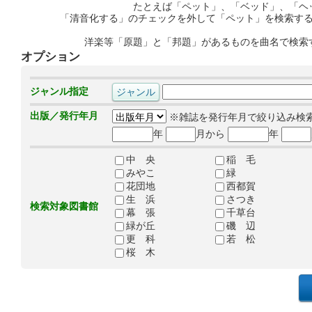
たとえば「ペット」、「ベッド」、「ヘ
「清音化する」のチェックを外して「ペット」を検索す
洋楽等「原題」と「邦題」があるものを曲名で検索
オプション
ジャンル指定
出版／発行年月
※雑誌を発行年月で絞り込み検
年
月から
年
中 央
稲 毛
みやこ
緑
花団地
西都賀
生 浜
さつき
検索対象図書館
幕 張
千草台
緑が丘
磯 辺
更 科
若 松
桜 木