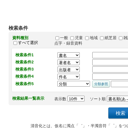
検索条件
資料種別
一般
児童
地域
紙芝居
雑
すべて選択
点字・録音資料
検索条件1
検索条件2
検索条件3
検索条件4
検索条件5
検索結果一覧表示
表示数
ソート順
清音化とは、仮名に濁点「゛」・半濁音符「゜」をつ