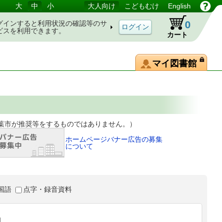
大
中
小
大人向け
こどもむけ
English
0
グインすると利用状況の確認等のサ
ビスを利用できます。
カート
マイ図書館
等をするものではありません。）
ホームページバナー広告の募集
について
国語
点字・録音資料