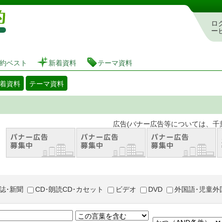
図書館 蔵書検索・予約システム
ロ
ー
約ベスト
新着資料
テーマ資料
着資料
テーマ資料
。 広告(バナー広告等については、千葉市が推奨
誌･新聞
CD･朗読CD･カセット
ビデオ
DVD
外国語･児童外