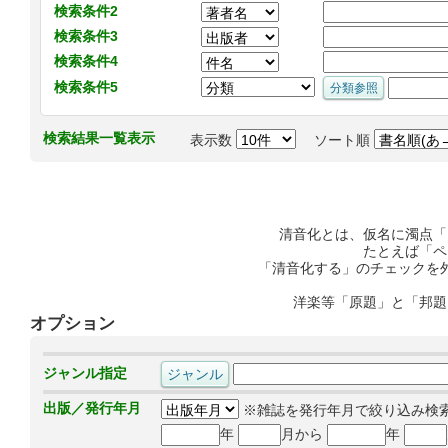
検索条件2
検索条件3
検索条件4
検索条件5
検索結果一覧表示
表示数
ソート順
清音化とは、仮名に濁点「
たとえば「ペ
「清音化する」のチェックを
洋楽等「原題」と「邦題
オプション
ジャンル指定
出版／発行年月
※雑誌を発行年月で絞り込み検
年
月から
年