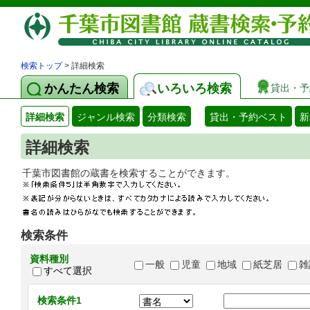
検索トップ
> 詳細検索
かんたん検索
いろいろ検索
貸出・予
詳細検索
ジャンル検索
分類検索
貸出・予約ベスト
新
詳細検索
千葉市図書館の蔵書を検索することができます
検索条件
資料種別
一般
児童
地域
紙芝居
雑
すべて選択
検索条件1