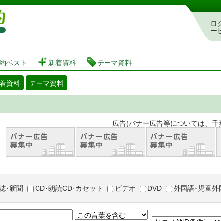
図書館 蔵書検索・予約システム
ロ
ー
約ベスト
新着資料
テーマ資料
着資料
テーマ資料
。 広告(バナー広告等については、千葉市が推奨
誌･新聞
CD･朗読CD･カセット
ビデオ
DVD
外国語･児童外