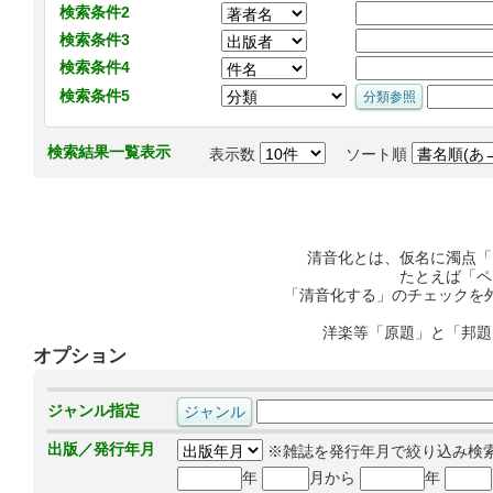
検索条件2
検索条件3
検索条件4
検索条件5
検索結果一覧表示
表示数
ソート順
清音化とは、仮名に濁点「
たとえば「ペ
「清音化する」のチェックを
洋楽等「原題」と「邦題
オプション
ジャンル指定
出版／発行年月
※雑誌を発行年月で絞り込み検
年
月から
年