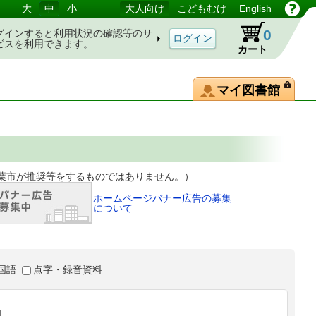
大
中
小
大人向け
こどもむけ
English
0
グインすると利用状況の確認等のサ
ビスを利用できます。
カート
マイ図書館
等をするものではありません。）
ホームページバナー広告の募集
について
国語
点字・録音資料