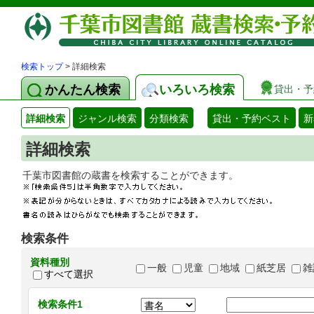
検索トップ
> 詳細検索
かんたん検索
いろいろ検索
貸出・予
詳細検索
ジャンル検索
分類検索
貸出・予約ベスト
新
詳細検索
千葉市図書館の蔵書を検索することができます
検索条件
資料種別
一般
児童
地域
紙芝居
雑
すべて選択
検索条件1