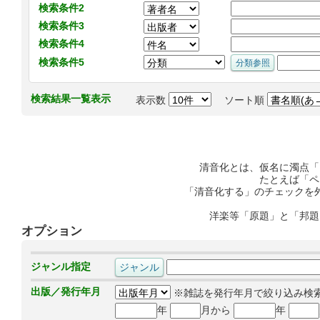
検索条件2
検索条件3
検索条件4
検索条件5
検索結果一覧表示
表示数
ソート順
清音化とは、仮名に濁点「
たとえば「ペ
「清音化する」のチェックを
洋楽等「原題」と「邦題
オプション
ジャンル指定
出版／発行年月
※雑誌を発行年月で絞り込み検
年
月から
年