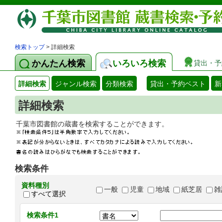
検索トップ
> 詳細検索
かんたん検索
いろいろ検索
貸出・予
詳細検索
ジャンル検索
分類検索
貸出・予約ベスト
新
詳細検索
千葉市図書館の蔵書を検索することができます
検索条件
資料種別
一般
児童
地域
紙芝居
雑
すべて選択
検索条件1