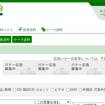
図書館 蔵書検索・予約システム
ロ
ー
約ベスト
新着資料
テーマ資料
着資料
テーマ資料
。 広告(バナー広告等については、千葉市が推奨
誌･新聞
CD･朗読CD･カセット
ビデオ
DVD
外国語･児童外