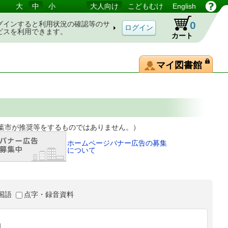
大
中
小
大人向け
こどもむけ
English
0
グインすると利用状況の確認等のサ
ビスを利用できます。
カート
マイ図書館
等をするものではありません。）
ホームページバナー広告の募集
について
国語
点字・録音資料