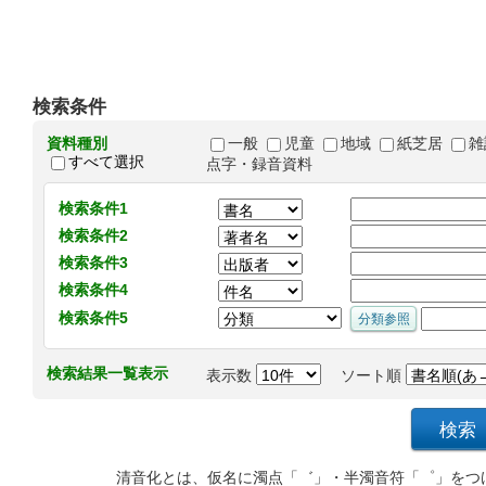
検索条件
資料種別
一般
児童
地域
紙芝居
雑
すべて選択
点字・録音資料
検索条件1
検索条件2
検索条件3
検索条件4
検索条件5
検索結果一覧表示
表示数
ソート順
清音化とは、仮名に濁点「゛」・半濁音符「゜」をつ