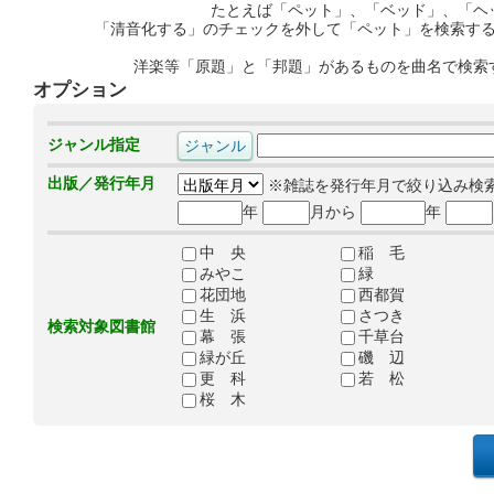
たとえば「ペット」、「ベッド」、「ヘ
「清音化する」のチェックを外して「ペット」を検索す
洋楽等「原題」と「邦題」があるものを曲名で検索
オプション
ジャンル指定
出版／発行年月
※雑誌を発行年月で絞り込み検
年
月から
年
中 央
稲 毛
みやこ
緑
花団地
西都賀
生 浜
さつき
検索対象図書館
幕 張
千草台
緑が丘
磯 辺
更 科
若 松
桜 木