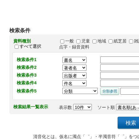
検索条件
資料種別
一般
児童
地域
紙芝居
雑
すべて選択
点字・録音資料
検索条件1
検索条件2
検索条件3
検索条件4
検索条件5
検索結果一覧表示
表示数
ソート順
清音化とは、仮名に濁点「゛」・半濁音符「゜」をつ