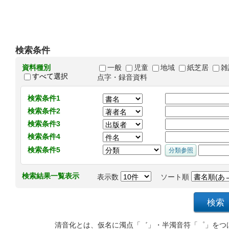
検索条件
資料種別
一般
児童
地域
紙芝居
雑
すべて選択
点字・録音資料
検索条件1
検索条件2
検索条件3
検索条件4
検索条件5
検索結果一覧表示
表示数
ソート順
清音化とは、仮名に濁点「゛」・半濁音符「゜」をつ