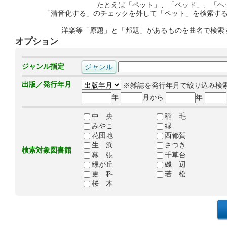
たとえば「ペット」、「ベッド」、「ヘ
「清音化する」のチェックを外して「ペット」を検索す
洋楽等「原題」と「邦題」があるものを曲名で検索
オプション
ジャンル指定
出版／発行年月
※雑誌を発行年月で絞り込み検
年
月から
年
中 央
稲 毛
みやこ
緑
花団地
西都賀
生 浜
さつき
検索対象図書館
幕 張
千草台
緑が丘
磯 辺
更 科
若 松
桜 木