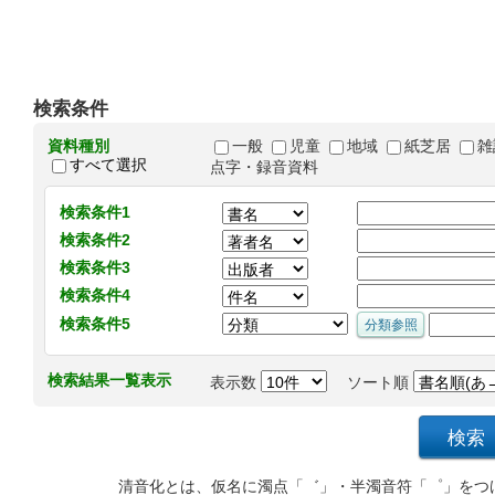
検索条件
資料種別
一般
児童
地域
紙芝居
雑
すべて選択
点字・録音資料
検索条件1
検索条件2
検索条件3
検索条件4
検索条件5
検索結果一覧表示
表示数
ソート順
清音化とは、仮名に濁点「゛」・半濁音符「゜」をつ