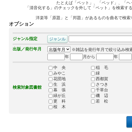
たとえば「ペット」、「ベッド」、「ヘ
「清音化する」のチェックを外して「ペット」を検索す
洋楽等「原題」と「邦題」があるものを曲名で検索
オプション
ジャンル指定
出版／発行年月
※雑誌を発行年月で絞り込み検
年
月から
年
中 央
稲 毛
みやこ
緑
花団地
西都賀
生 浜
さつき
検索対象図書館
幕 張
千草台
緑が丘
磯 辺
更 科
若 松
桜 木