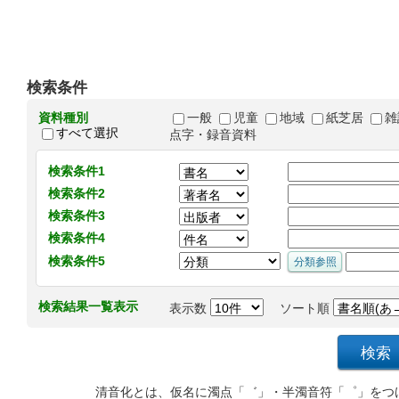
検索条件
資料種別
一般
児童
地域
紙芝居
雑
すべて選択
点字・録音資料
検索条件1
検索条件2
検索条件3
検索条件4
検索条件5
検索結果一覧表示
表示数
ソート順
清音化とは、仮名に濁点「゛」・半濁音符「゜」をつ