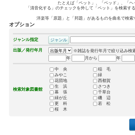
たとえば「ペット」、「ベッド」、「ヘ
「清音化する」のチェックを外して「ペット」を検索す
洋楽等「原題」と「邦題」があるものを曲名で検索
オプション
ジャンル指定
出版／発行年月
※雑誌を発行年月で絞り込み検
年
月から
年
中 央
稲 毛
みやこ
緑
花団地
西都賀
生 浜
さつき
検索対象図書館
幕 張
千草台
緑が丘
磯 辺
更 科
若 松
桜 木