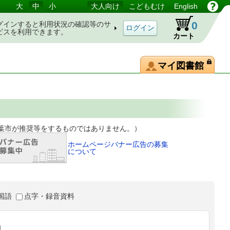
大
中
小
大人向け
こどもむけ
English
0
グインすると利用状況の確認等のサ
ビスを利用できます。
カート
マイ図書館
等をするものではありません。）
ホームページバナー広告の募集
について
国語
点字・録音資料