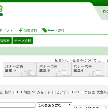
図書館 蔵書検索・予約システム
ロ
ー
約ベスト
新着資料
テーマ資料
着資料
テーマ資料
。 広告(バナー広告等については、千葉市が推奨
誌･新聞
CD･朗読CD･カセット
ビデオ
DVD
外国語･児童外