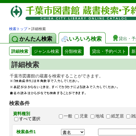
検索トップ
> 詳細検索
かんたん検索
いろいろ検索
貸出・予
詳細検索
ジャンル検索
分類検索
貸出・予約ベスト
新
詳細検索
千葉市図書館の蔵書を検索することができます
検索条件
資料種別
一般
児童
地域
紙芝居
雑
すべて選択
検索条件1