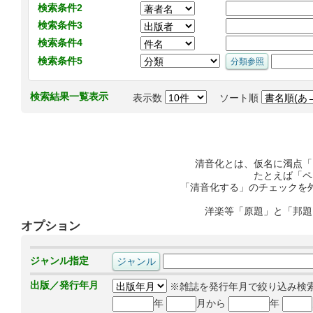
検索条件2
検索条件3
検索条件4
検索条件5
検索結果一覧表示
表示数
ソート順
清音化とは、仮名に濁点「
たとえば「ペ
「清音化する」のチェックを
洋楽等「原題」と「邦題
オプション
ジャンル指定
出版／発行年月
※雑誌を発行年月で絞り込み検
年
月から
年