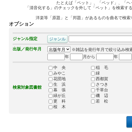
たとえば「ペット」、「ベッド」、「ヘ
「清音化する」のチェックを外して「ペット」を検索す
洋楽等「原題」と「邦題」があるものを曲名で検索
オプション
ジャンル指定
出版／発行年月
※雑誌を発行年月で絞り込み検
年
月から
年
中 央
稲 毛
みやこ
緑
花団地
西都賀
生 浜
さつき
検索対象図書館
幕 張
千草台
緑が丘
磯 辺
更 科
若 松
桜 木