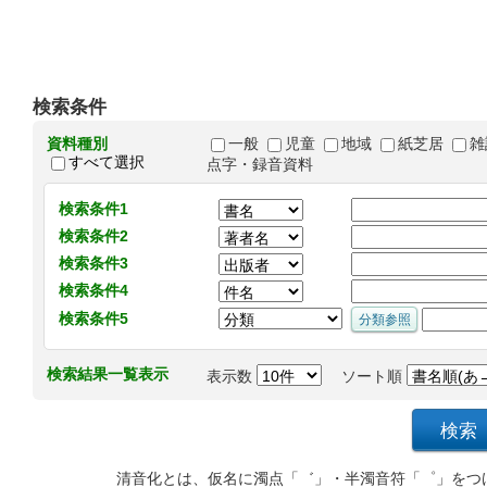
検索条件
資料種別
一般
児童
地域
紙芝居
雑
すべて選択
点字・録音資料
検索条件1
検索条件2
検索条件3
検索条件4
検索条件5
検索結果一覧表示
表示数
ソート順
清音化とは、仮名に濁点「゛」・半濁音符「゜」をつ