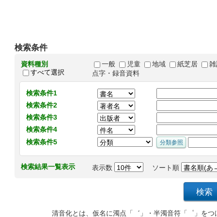
検索条件
資料種別
一般
児童
地域
紙芝居
雑
すべて選択
点字・録音資料
検索条件1
検索条件2
検索条件3
検索条件4
検索条件5
検索結果一覧表示
表示数
ソート順
清音化とは、仮名に濁点「゛」・半濁音符「゜」をつ