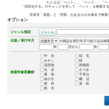
たとえば「ペット」、「ベッド」、「ヘ
「清音化する」のチェックを外して「ペット」を検索す
洋楽等「原題」と「邦題」があるものを曲名で検索
オプション
ジャンル指定
出版／発行年月
※雑誌を発行年月で絞り込み検
年
月から
年
中 央
稲 毛
みやこ
緑
花団地
西都賀
生 浜
さつき
検索対象図書館
幕 張
千草台
緑が丘
磯 辺
更 科
若 松
桜 木