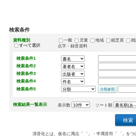
検索条件
資料種別
一般
児童
地域
紙芝居
雑
すべて選択
点字・録音資料
検索条件1
検索条件2
検索条件3
検索条件4
検索条件5
検索結果一覧表示
表示数
ソート順
清音化とは、仮名に濁点「゛」・半濁音符「゜」をつ