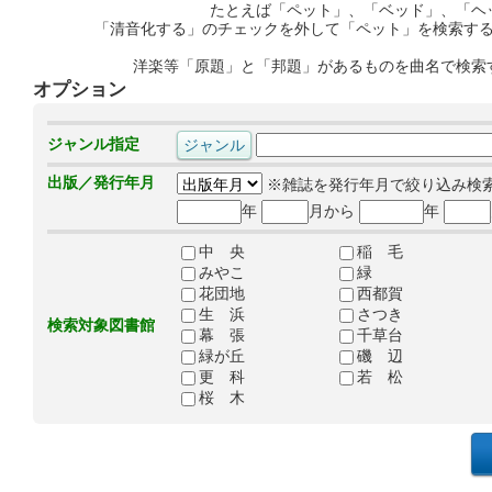
たとえば「ペット」、「ベッド」、「ヘ
「清音化する」のチェックを外して「ペット」を検索す
洋楽等「原題」と「邦題」があるものを曲名で検索
オプション
ジャンル指定
出版／発行年月
※雑誌を発行年月で絞り込み検
年
月から
年
中 央
稲 毛
みやこ
緑
花団地
西都賀
生 浜
さつき
検索対象図書館
幕 張
千草台
緑が丘
磯 辺
更 科
若 松
桜 木