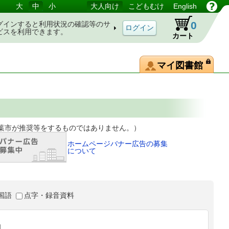
大
中
小
大人向け
こどもむけ
English
0
グインすると利用状況の確認等のサ
ビスを利用できます。
カート
マイ図書館
等をするものではありません。）
ホームページバナー広告の募集
について
国語
点字・録音資料