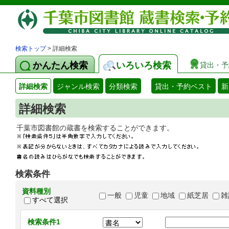
検索トップ
> 詳細検索
かんたん検索
いろいろ検索
貸出・予
詳細検索
ジャンル検索
分類検索
貸出・予約ベスト
新
詳細検索
千葉市図書館の蔵書を検索することができます
検索条件
資料種別
一般
児童
地域
紙芝居
雑
すべて選択
検索条件1