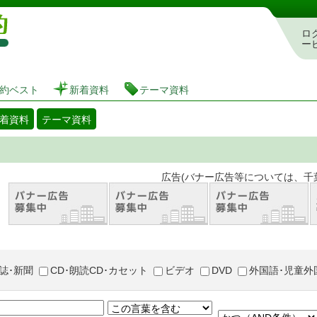
図書館 蔵書検索・予約システム
ロ
ー
約ベスト
新着資料
テーマ資料
着資料
テーマ資料
。 広告(バナー広告等については、千葉市が推奨
誌･新聞
CD･朗読CD･カセット
ビデオ
DVD
外国語･児童外