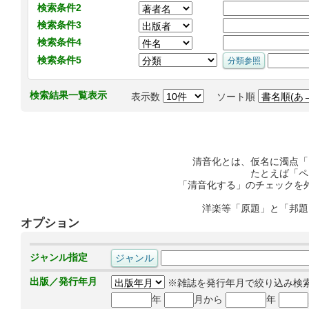
検索条件2
検索条件3
検索条件4
検索条件5
検索結果一覧表示
表示数
ソート順
清音化とは、仮名に濁点「
たとえば「ペ
「清音化する」のチェックを
洋楽等「原題」と「邦題
オプション
ジャンル指定
出版／発行年月
※雑誌を発行年月で絞り込み検
年
月から
年