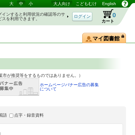
大
中
小
大人向け
こどもむけ
English
0
グインすると利用状況の確認等のサ
ビスを利用できます。
カート
マイ図書館
等をするものではありません。）
ホームページバナー広告の募集
について
国語
点字・録音資料