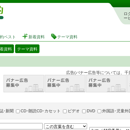
図書館 蔵書検索・予約システム
ロ
ー
約ベスト
新着資料
テーマ資料
着資料
テーマ資料
。 広告(バナー広告等については、千葉市が推奨
誌･新聞
CD･朗読CD･カセット
ビデオ
DVD
外国語･児童外