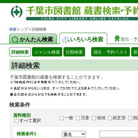
検索トップ
> 詳細検索
かんたん検索
いろいろ検索
貸出・予
詳細検索
ジャンル検索
分類検索
貸出・予約ベスト
新
詳細検索
千葉市図書館の蔵書を検索することができます
検索条件
資料種別
一般
児童
地域
紙芝居
雑
すべて選択
検索条件1