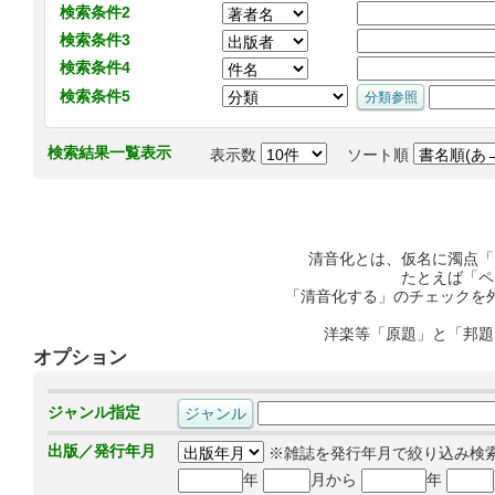
検索条件2
検索条件3
検索条件4
検索条件5
検索結果一覧表示
表示数
ソート順
清音化とは、仮名に濁点「
たとえば「ペ
「清音化する」のチェックを
洋楽等「原題」と「邦題
オプション
ジャンル指定
出版／発行年月
※雑誌を発行年月で絞り込み検
年
月から
年