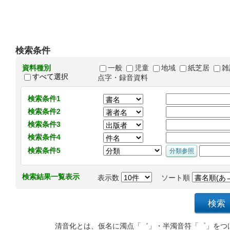
検索条件
資料種別
一般
児童
地域
紙芝居
雑
すべて選択
点字・録音資料
検索条件1
検索条件2
検索条件3
検索条件4
検索条件5
検索結果一覧表示
表示数
ソート順
清音化とは、仮名に濁点「゛」・半濁音符「゜」をつ