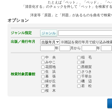
たとえば「ペット」、「ベッド」、「ヘ
「清音化する」のチェックを外して「ペット」を検索す
洋楽等「原題」と「邦題」があるものを曲名で検索
オプション
ジャンル指定
出版／発行年月
※雑誌を発行年月で絞り込み検
年
月から
年
中 央
稲 毛
みやこ
緑
花団地
西都賀
生 浜
さつき
検索対象図書館
幕 張
千草台
緑が丘
磯 辺
更 科
若 松
桜 木