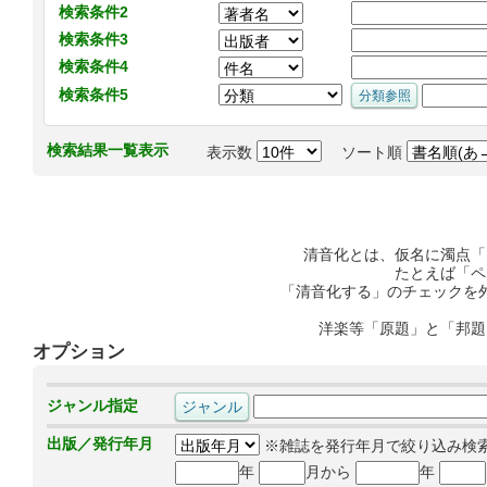
検索条件2
検索条件3
検索条件4
検索条件5
検索結果一覧表示
表示数
ソート順
清音化とは、仮名に濁点「
たとえば「ペ
「清音化する」のチェックを
洋楽等「原題」と「邦題
オプション
ジャンル指定
出版／発行年月
※雑誌を発行年月で絞り込み検
年
月から
年