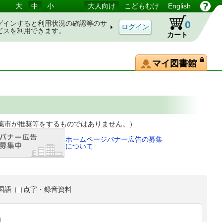
大
中
小
大人向け
こどもむけ
English
0
グインすると利用状況の確認等のサ
ビスを利用できます。
カート
マイ図書館
等をするものではありません。）
ホームページバナー広告の募集
について
国語
点字・録音資料