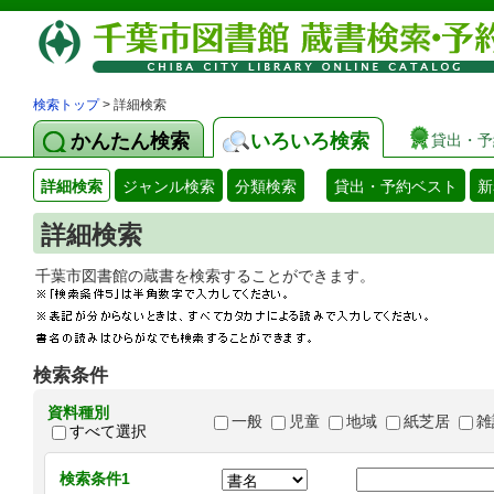
検索トップ
> 詳細検索
かんたん検索
いろいろ検索
貸出・予
詳細検索
ジャンル検索
分類検索
貸出・予約ベスト
新
詳細検索
千葉市図書館の蔵書を検索することができます
検索条件
資料種別
一般
児童
地域
紙芝居
雑
すべて選択
検索条件1