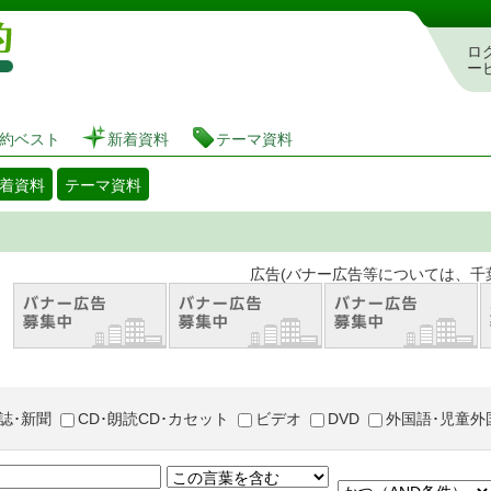
図書館 蔵書検索・予約システム
ロ
ー
約ベスト
新着資料
テーマ資料
着資料
テーマ資料
。 広告(バナー広告等については、千葉市が推奨
誌･新聞
CD･朗読CD･カセット
ビデオ
DVD
外国語･児童外