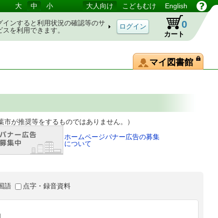
大
中
小
大人向け
こどもむけ
English
0
グインすると利用状況の確認等のサ
ビスを利用できます。
カート
マイ図書館
等をするものではありません。）
ホームページバナー広告の募集
について
国語
点字・録音資料