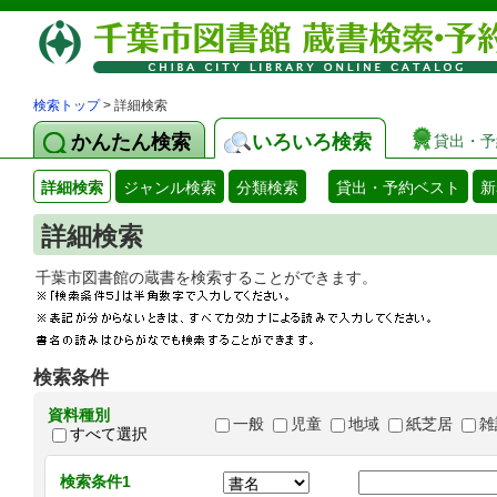
検索トップ
> 詳細検索
かんたん検索
いろいろ検索
貸出・予
詳細検索
ジャンル検索
分類検索
貸出・予約ベスト
新
詳細検索
千葉市図書館の蔵書を検索することができます
検索条件
資料種別
一般
児童
地域
紙芝居
雑
すべて選択
検索条件1