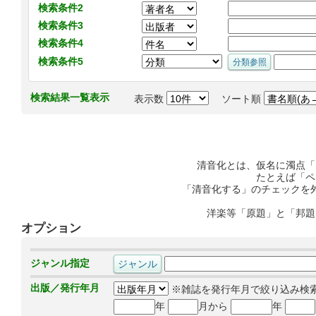
検索条件2
検索条件3
検索条件4
検索条件5
検索結果一覧表示
表示数
ソート順
清音化とは、仮名に濁点「
たとえば「ペ
「清音化する」のチェックを
洋楽等「原題」と「邦題
オプション
ジャンル指定
出版／発行年月
※雑誌を発行年月で絞り込み検
年
月から
年