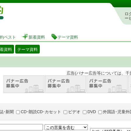
図書館 蔵書検索・予約システム
ロ
ー
約ベスト
新着資料
テーマ資料
着資料
テーマ資料
。 広告(バナー広告等については、千葉市が推奨
誌･新聞
CD･朗読CD･カセット
ビデオ
DVD
外国語･児童外