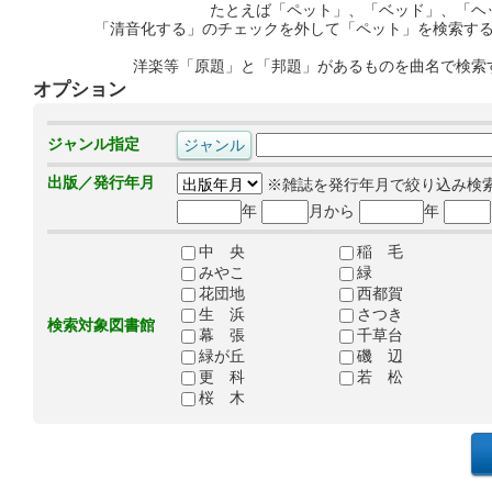
たとえば「ペット」、「ベッド」、「ヘ
「清音化する」のチェックを外して「ペット」を検索す
洋楽等「原題」と「邦題」があるものを曲名で検索
オプション
ジャンル指定
出版／発行年月
※雑誌を発行年月で絞り込み検
年
月から
年
中 央
稲 毛
みやこ
緑
花団地
西都賀
生 浜
さつき
検索対象図書館
幕 張
千草台
緑が丘
磯 辺
更 科
若 松
桜 木