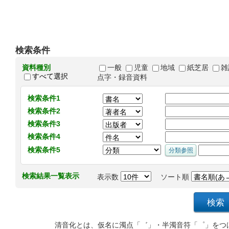
検索条件
資料種別
一般
児童
地域
紙芝居
雑
すべて選択
点字・録音資料
検索条件1
検索条件2
検索条件3
検索条件4
検索条件5
検索結果一覧表示
表示数
ソート順
清音化とは、仮名に濁点「゛」・半濁音符「゜」をつ