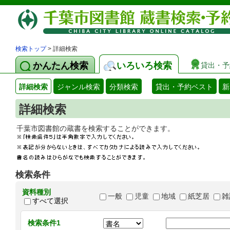
検索トップ
> 詳細検索
かんたん検索
いろいろ検索
貸出・予
詳細検索
ジャンル検索
分類検索
貸出・予約ベスト
新
詳細検索
千葉市図書館の蔵書を検索することができます
検索条件
資料種別
一般
児童
地域
紙芝居
雑
すべて選択
検索条件1