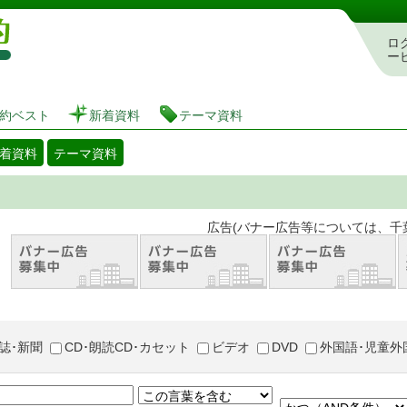
図書館 蔵書検索・予約システム
ロ
ー
約ベスト
新着資料
テーマ資料
着資料
テーマ資料
。 広告(バナー広告等については、千葉市が推奨
誌･新聞
CD･朗読CD･カセット
ビデオ
DVD
外国語･児童外