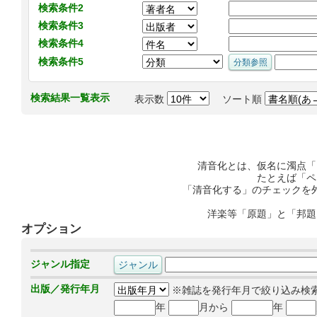
検索条件2
検索条件3
検索条件4
検索条件5
検索結果一覧表示
表示数
ソート順
清音化とは、仮名に濁点「
たとえば「ペ
「清音化する」のチェックを
洋楽等「原題」と「邦題
オプション
ジャンル指定
出版／発行年月
※雑誌を発行年月で絞り込み検
年
月から
年