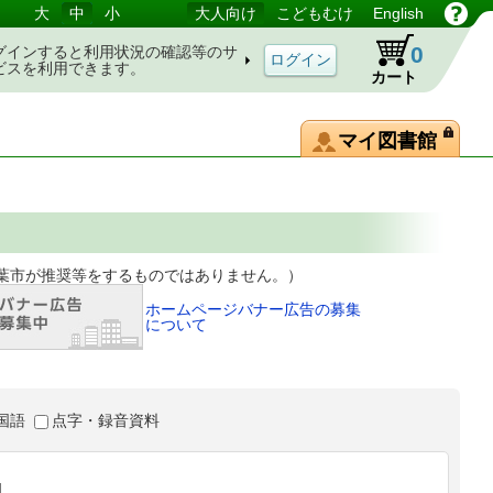
大
中
小
大人向け
こどもむけ
English
0
グインすると利用状況の確認等のサ
ビスを利用できます。
カート
マイ図書館
等をするものではありません。）
ホームページバナー広告の募集
について
国語
点字・録音資料