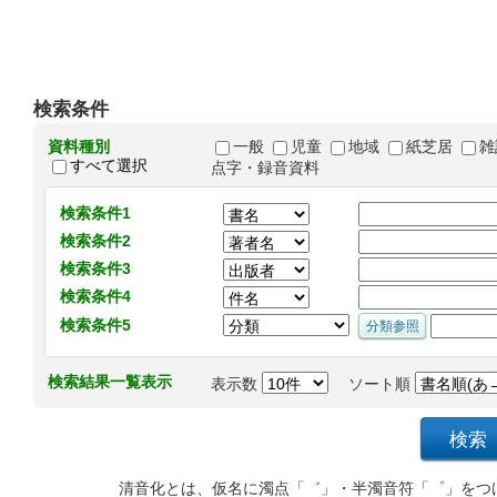
検索条件
資料種別
一般
児童
地域
紙芝居
雑
すべて選択
点字・録音資料
検索条件1
検索条件2
検索条件3
検索条件4
検索条件5
検索結果一覧表示
表示数
ソート順
清音化とは、仮名に濁点「゛」・半濁音符「゜」をつ