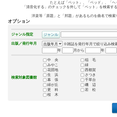
たとえば「ペット」、「ベッド」、「ヘ
「清音化する」のチェックを外して「ペット」を検索す
洋楽等「原題」と「邦題」があるものを曲名で検索
オプション
ジャンル指定
出版／発行年月
※雑誌を発行年月で絞り込み検
年
月から
年
中 央
稲 毛
みやこ
緑
花団地
西都賀
生 浜
さつき
検索対象図書館
幕 張
千草台
緑が丘
磯 辺
更 科
若 松
桜 木