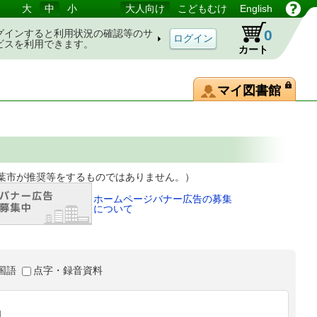
大
中
小
大人向け
こどもむけ
English
0
グインすると利用状況の確認等のサ
ビスを利用できます。
カート
マイ図書館
等をするものではありません。）
ホームページバナー広告の募集
について
国語
点字・録音資料