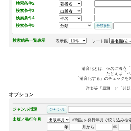
検索条件2
検索条件3
検索条件4
検索条件5
検索結果一覧表示
表示数
ソート順
清音化とは、仮名に濁点「
たとえば「ペ
「清音化する」のチェックを
洋楽等「原題」と「邦題
オプション
ジャンル指定
出版／発行年月
※雑誌を発行年月で絞り込み検
年
月から
年