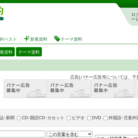
図書館 蔵書検索・予約システム
ロ
ー
約ベスト
新着資料
テーマ資料
着資料
テーマ資料
。 広告(バナー広告等については、千葉市が推奨
誌･新聞
CD･朗読CD･カセット
ビデオ
DVD
外国語･児童外