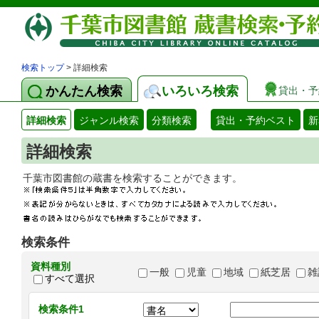
検索トップ
> 詳細検索
かんたん検索
いろいろ検索
貸出・予
詳細検索
ジャンル検索
分類検索
貸出・予約ベスト
新
詳細検索
千葉市図書館の蔵書を検索することができます
検索条件
資料種別
一般
児童
地域
紙芝居
雑
すべて選択
検索条件1