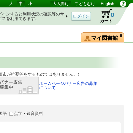
大
中
小
大人向け
こどもむけ
English
0
グインすると利用状況の確認等のサ
ビスを利用できます。
カート
マイ図書館
等をするものではありません。）
ホームページバナー広告の募集
について
国語
点字・録音資料