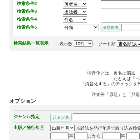
検索条件2
検索条件3
検索条件4
検索条件5
検索結果一覧表示
表示数
ソート順
清音化とは、仮名に濁点「
たとえば「ペ
「清音化する」のチェックを
洋楽等「原題」と「邦題
オプション
ジャンル指定
出版／発行年月
※雑誌を発行年月で絞り込み検
年
月から
年