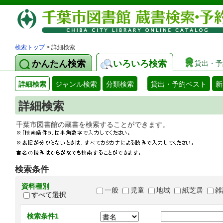
検索トップ
> 詳細検索
かんたん検索
いろいろ検索
貸出・予
詳細検索
ジャンル検索
分類検索
貸出・予約ベスト
新
詳細検索
千葉市図書館の蔵書を検索することができます
検索条件
資料種別
一般
児童
地域
紙芝居
雑
すべて選択
検索条件1