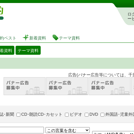
図書館 蔵書検索・予約システム
ロ
ー
約ベスト
新着資料
テーマ資料
着資料
テーマ資料
。 広告(バナー広告等については、千葉市が推奨
誌･新聞
CD･朗読CD･カセット
ビデオ
DVD
外国語･児童外