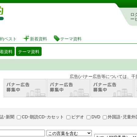
図書館 蔵書検索・予約システム
ロ
ー
約ベスト
新着資料
テーマ資料
着資料
テーマ資料
。 広告(バナー広告等については、千葉市が推奨
誌･新聞
CD･朗読CD･カセット
ビデオ
DVD
外国語･児童外