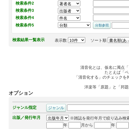
検索条件2
検索条件3
検索条件4
検索条件5
検索結果一覧表示
表示数
ソート順
清音化とは、仮名に濁点「
たとえば「ペ
「清音化する」のチェックを
洋楽等「原題」と「邦題
オプション
ジャンル指定
出版／発行年月
※雑誌を発行年月で絞り込み検
年
月から
年