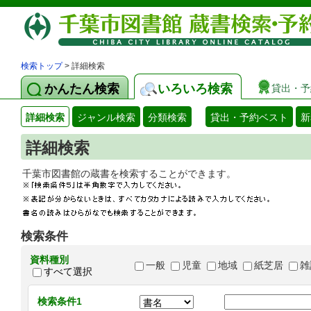
検索トップ
> 詳細検索
かんたん検索
いろいろ検索
貸出・予
詳細検索
ジャンル検索
分類検索
貸出・予約ベスト
新
詳細検索
千葉市図書館の蔵書を検索することができます
検索条件
資料種別
一般
児童
地域
紙芝居
雑
すべて選択
検索条件1