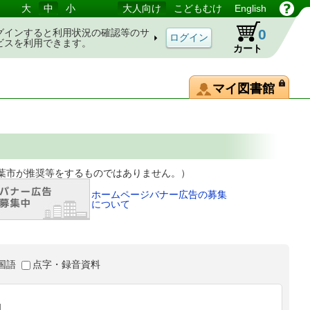
大
中
小
大人向け
こどもむけ
English
0
グインすると利用状況の確認等のサ
ビスを利用できます。
カート
マイ図書館
等をするものではありません。）
ホームページバナー広告の募集
について
国語
点字・録音資料