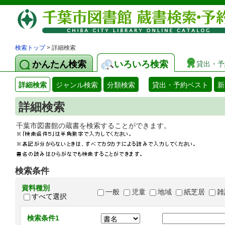
検索トップ
> 詳細検索
かんたん検索
いろいろ検索
貸出・予
詳細検索
ジャンル検索
分類検索
貸出・予約ベスト
新
詳細検索
千葉市図書館の蔵書を検索することができます
検索条件
資料種別
一般
児童
地域
紙芝居
雑
すべて選択
検索条件1