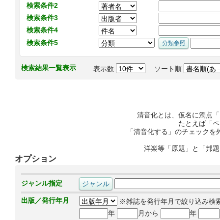
検索条件2
検索条件3
検索条件4
検索条件5
検索結果一覧表示
表示数
ソート順
清音化とは、仮名に濁点「
たとえば「ペ
「清音化する」のチェックを
洋楽等「原題」と「邦題
オプション
ジャンル指定
出版／発行年月
※雑誌を発行年月で絞り込み検
年
月から
年