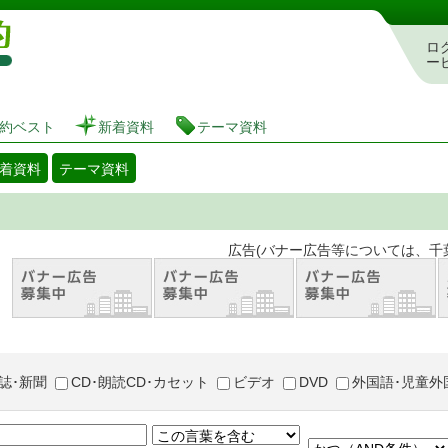
図書館 蔵書検索・予約システム
ロ
ー
約ベスト
新着資料
テーマ資料
着資料
テーマ資料
。 広告(バナー広告等については、千葉市が推奨
誌･新聞
CD･朗読CD･カセット
ビデオ
DVD
外国語･児童外