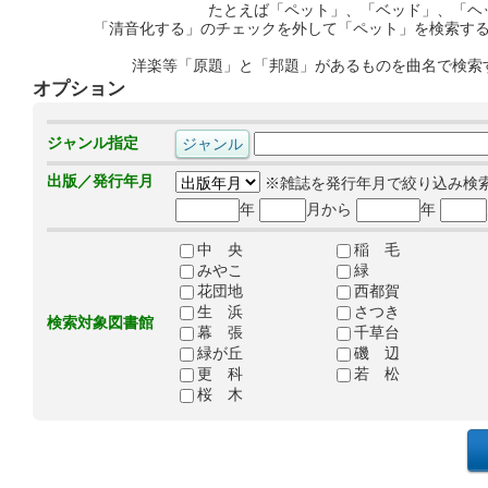
たとえば「ペット」、「ベッド」、「ヘ
「清音化する」のチェックを外して「ペット」を検索す
洋楽等「原題」と「邦題」があるものを曲名で検索
オプション
ジャンル指定
出版／発行年月
※雑誌を発行年月で絞り込み検
年
月から
年
中 央
稲 毛
みやこ
緑
花団地
西都賀
生 浜
さつき
検索対象図書館
幕 張
千草台
緑が丘
磯 辺
更 科
若 松
桜 木