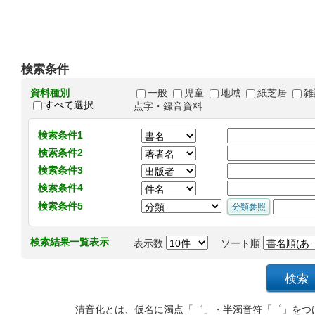
検索条件
資料種別
一般
児童
地域
紙芝居
雑
すべて選択
点字・録音資料
検索条件1
検索条件2
検索条件3
検索条件4
検索条件5
検索結果一覧表示
表示数
ソート順
清音化とは、仮名に濁点「゛」・半濁音符「゜」をつ