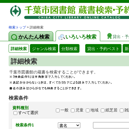
検索トップ
> 詳細検索
かんたん検索
いろいろ検索
貸出・予
詳細検索
ジャンル検索
分類検索
貸出・予約ベスト
新
詳細検索
千葉市図書館の蔵書を検索することができます
検索条件
資料種別
一般
児童
地域
紙芝居
雑
すべて選択
検索条件1