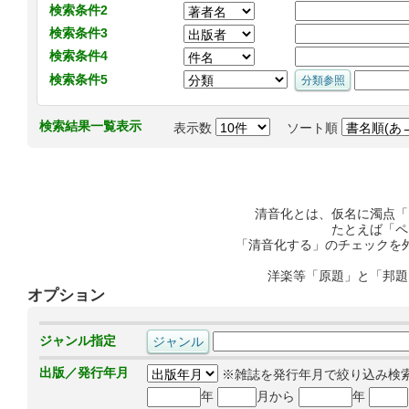
検索条件2
検索条件3
検索条件4
検索条件5
検索結果一覧表示
表示数
ソート順
清音化とは、仮名に濁点「
たとえば「ペ
「清音化する」のチェックを
洋楽等「原題」と「邦題
オプション
ジャンル指定
出版／発行年月
※雑誌を発行年月で絞り込み検
年
月から
年