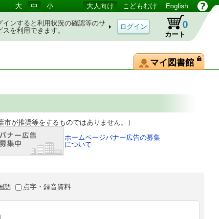
大
中
小
大人向け
こどもむけ
English
0
グインすると利用状況の確認等のサ
ビスを利用できます。
カート
マイ図書館
等をするものではありません。）
ホームページバナー広告の募集
について
国語
点字・録音資料