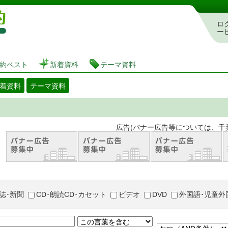
図書館 蔵書検索・予約システム
ロ
ー
約ベスト
新着資料
テーマ資料
着資料
テーマ資料
。 広告(バナー広告等については、千葉市が推奨
誌･新聞
CD･朗読CD･カセット
ビデオ
DVD
外国語･児童外