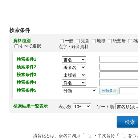
検索条件
資料種別
一般
児童
地域
紙芝居
雑
すべて選択
点字・録音資料
検索条件1
検索条件2
検索条件3
検索条件4
検索条件5
検索結果一覧表示
表示数
ソート順
清音化とは、仮名に濁点「゛」・半濁音符「゜」をつ