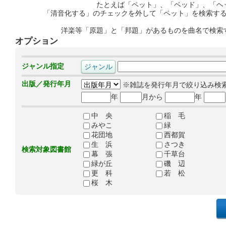
たとえば「ペット」、「ベッド」、「ヘ
「清音化する」のチェックを外して「ペット」を検索す
洋楽等「原題」と「邦題」があるものを曲名で検索
オプション
ジャンル指定
出版／発行年月
※雑誌を発行年月で絞り込み検
年
月から
年
中 央
稲 毛
みやこ
緑
花団地
西都賀
生 浜
さつき
検索対象図書館
幕 張
千草台
緑が丘
磯 辺
更 科
若 松
桜 木