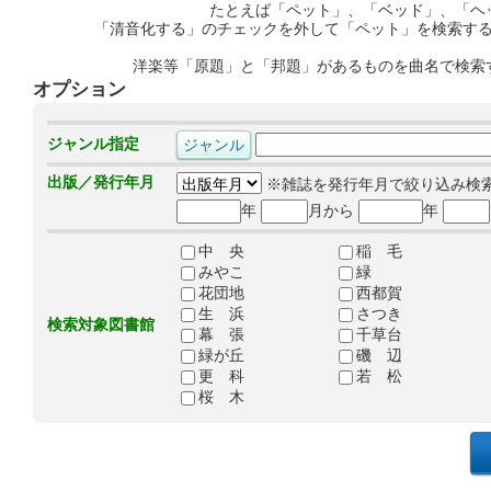
たとえば「ペット」、「ベッド」、「ヘ
「清音化する」のチェックを外して「ペット」を検索す
洋楽等「原題」と「邦題」があるものを曲名で検索
オプション
ジャンル指定
出版／発行年月
※雑誌を発行年月で絞り込み検
年
月から
年
中 央
稲 毛
みやこ
緑
花団地
西都賀
生 浜
さつき
検索対象図書館
幕 張
千草台
緑が丘
磯 辺
更 科
若 松
桜 木