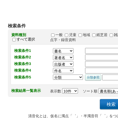
検索条件
資料種別
一般
児童
地域
紙芝居
雑
すべて選択
点字・録音資料
検索条件1
検索条件2
検索条件3
検索条件4
検索条件5
検索結果一覧表示
表示数
ソート順
清音化とは、仮名に濁点「゛」・半濁音符「゜」をつ