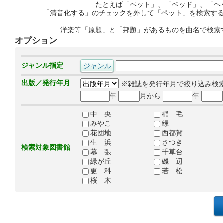
たとえば「ペット」、「ベッド」、「ヘ
「清音化する」のチェックを外して「ペット」を検索す
洋楽等「原題」と「邦題」があるものを曲名で検索
オプション
ジャンル指定
出版／発行年月
※雑誌を発行年月で絞り込み検
年
月から
年
中 央
稲 毛
みやこ
緑
花団地
西都賀
生 浜
さつき
検索対象図書館
幕 張
千草台
緑が丘
磯 辺
更 科
若 松
桜 木