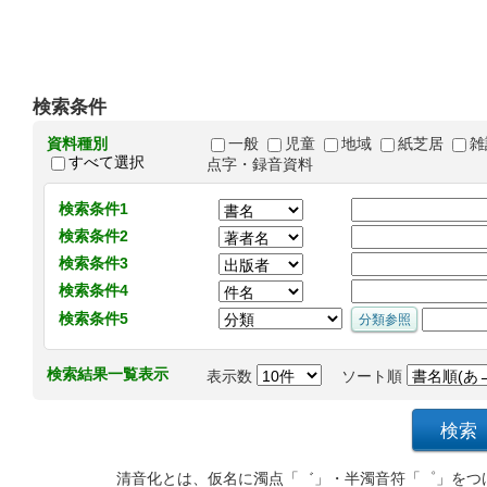
検索条件
資料種別
一般
児童
地域
紙芝居
雑
すべて選択
点字・録音資料
検索条件1
検索条件2
検索条件3
検索条件4
検索条件5
検索結果一覧表示
表示数
ソート順
清音化とは、仮名に濁点「゛」・半濁音符「゜」をつ