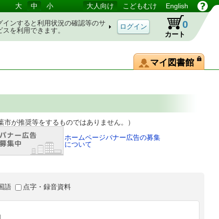
大
中
小
大人向け
こどもむけ
English
0
グインすると利用状況の確認等のサ
ビスを利用できます。
カート
マイ図書館
等をするものではありません。）
ホームページバナー広告の募集
について
国語
点字・録音資料