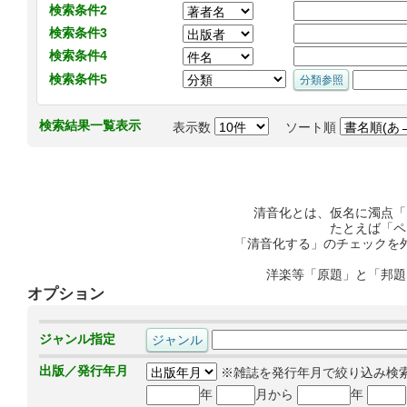
検索条件2
検索条件3
検索条件4
検索条件5
検索結果一覧表示
表示数
ソート順
清音化とは、仮名に濁点「
たとえば「ペ
「清音化する」のチェックを
洋楽等「原題」と「邦題
オプション
ジャンル指定
出版／発行年月
※雑誌を発行年月で絞り込み検
年
月から
年