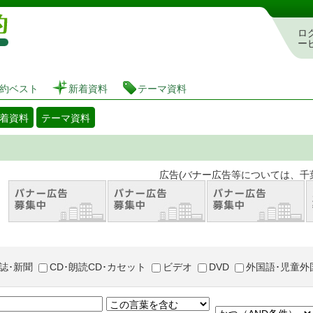
図書館 蔵書検索・予約システム
ロ
ー
約ベスト
新着資料
テーマ資料
着資料
テーマ資料
。 広告(バナー広告等については、千葉市が推奨
誌･新聞
CD･朗読CD･カセット
ビデオ
DVD
外国語･児童外