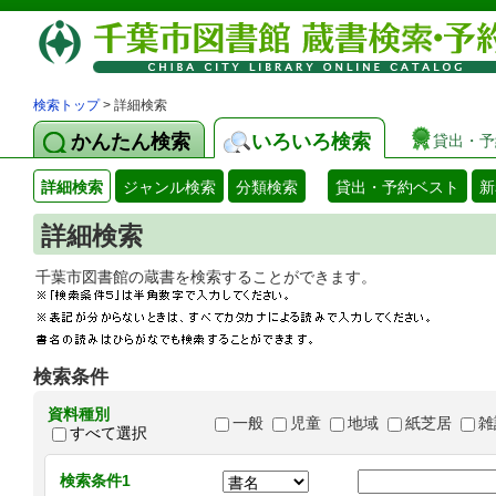
検索トップ
> 詳細検索
かんたん検索
いろいろ検索
貸出・予
詳細検索
ジャンル検索
分類検索
貸出・予約ベスト
新
詳細検索
千葉市図書館の蔵書を検索することができます
検索条件
資料種別
一般
児童
地域
紙芝居
雑
すべて選択
検索条件1