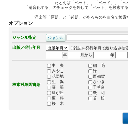
たとえば「ペット」、「ベッド」、「ヘ
「清音化する」のチェックを外して「ペット」を検索す
洋楽等「原題」と「邦題」があるものを曲名で検索
オプション
ジャンル指定
出版／発行年月
※雑誌を発行年月で絞り込み検
年
月から
年
中 央
稲 毛
みやこ
緑
花団地
西都賀
生 浜
さつき
検索対象図書館
幕 張
千草台
緑が丘
磯 辺
更 科
若 松
桜 木