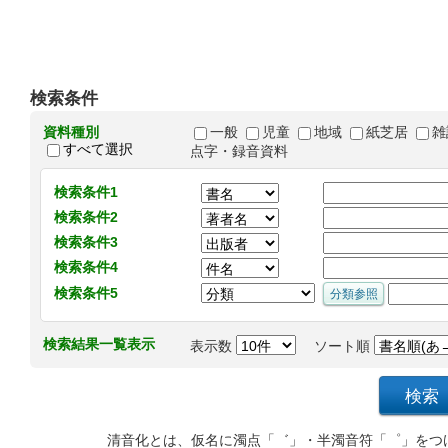
検索条件
資料種別
一般
児童
地域
紙芝居
雑
すべて選択
点字・録音資料
検索条件1
検索条件2
検索条件3
検索条件4
検索条件5
検索結果一覧表示
表示数
ソート順
清音化とは、仮名に濁点「゛」・半濁音符「゜」をつ