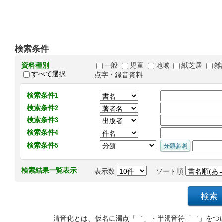
検索条件
資料種別
一般
児童
地域
紙芝居
雑
すべて選択
点字・録音資料
検索条件1
検索条件2
検索条件3
検索条件4
検索条件5
検索結果一覧表示
表示数
ソート順
清音化とは、仮名に濁点「゛」・半濁音符「゜」をつ