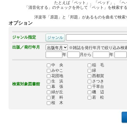
たとえば「ペット」、「ベッド」、「ヘ
「清音化する」のチェックを外して「ペット」を検索す
洋楽等「原題」と「邦題」があるものを曲名で検索
オプション
ジャンル指定
出版／発行年月
※雑誌を発行年月で絞り込み検
年
月から
年
中 央
稲 毛
みやこ
緑
花団地
西都賀
生 浜
さつき
検索対象図書館
幕 張
千草台
緑が丘
磯 辺
更 科
若 松
桜 木