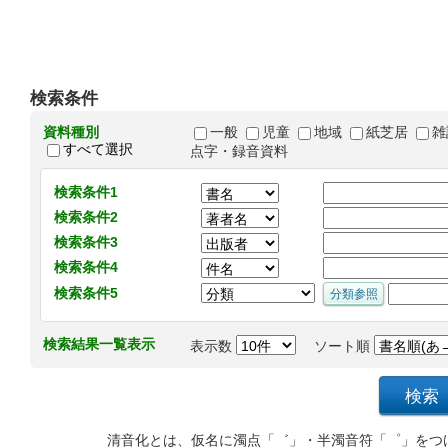
検索条件
資料種別
一般
児童
地域
紙芝居
雑
すべて選択
点字・録音資料
検索条件1
検索条件2
検索条件3
検索条件4
検索条件5
検索結果一覧表示
表示数
ソート順
清音化とは、仮名に濁点「゛」・半濁音符「゜」をつ