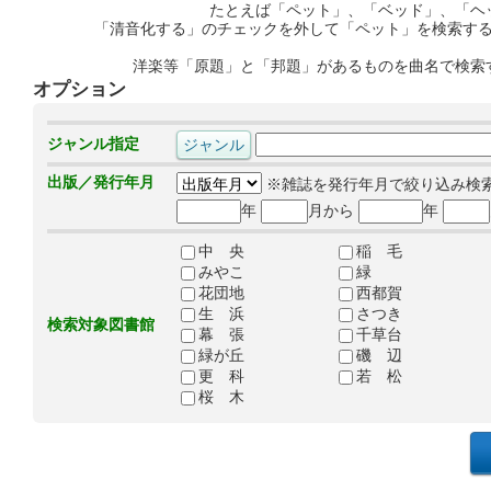
たとえば「ペット」、「ベッド」、「ヘ
「清音化する」のチェックを外して「ペット」を検索す
洋楽等「原題」と「邦題」があるものを曲名で検索
オプション
ジャンル指定
出版／発行年月
※雑誌を発行年月で絞り込み検
年
月から
年
中 央
稲 毛
みやこ
緑
花団地
西都賀
生 浜
さつき
検索対象図書館
幕 張
千草台
緑が丘
磯 辺
更 科
若 松
桜 木