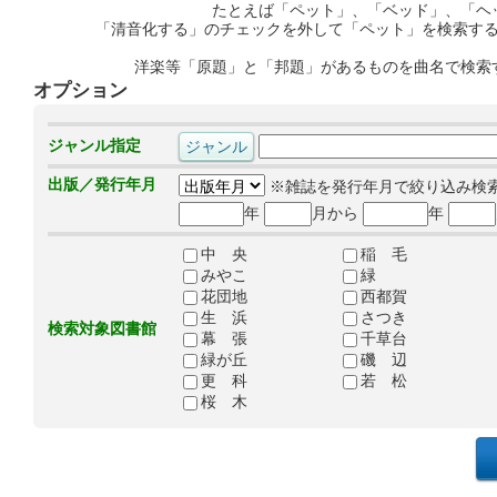
たとえば「ペット」、「ベッド」、「ヘ
「清音化する」のチェックを外して「ペット」を検索す
洋楽等「原題」と「邦題」があるものを曲名で検索
オプション
ジャンル指定
出版／発行年月
※雑誌を発行年月で絞り込み検
年
月から
年
中 央
稲 毛
みやこ
緑
花団地
西都賀
生 浜
さつき
検索対象図書館
幕 張
千草台
緑が丘
磯 辺
更 科
若 松
桜 木