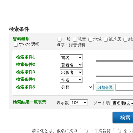
検索条件
資料種別
一般
児童
地域
紙芝居
雑
すべて選択
点字・録音資料
検索条件1
検索条件2
検索条件3
検索条件4
検索条件5
検索結果一覧表示
表示数
ソート順
清音化とは、仮名に濁点「゛」・半濁音符「゜」をつ