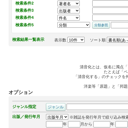
検索条件2
検索条件3
検索条件4
検索条件5
検索結果一覧表示
表示数
ソート順
清音化とは、仮名に濁点「
たとえば「ペ
「清音化する」のチェックを
洋楽等「原題」と「邦題
オプション
ジャンル指定
出版／発行年月
※雑誌を発行年月で絞り込み検
年
月から
年