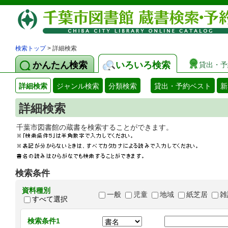
検索トップ
> 詳細検索
かんたん検索
いろいろ検索
貸出・予
詳細検索
ジャンル検索
分類検索
貸出・予約ベスト
新
詳細検索
千葉市図書館の蔵書を検索することができます
検索条件
資料種別
一般
児童
地域
紙芝居
雑
すべて選択
検索条件1