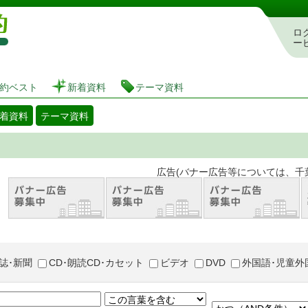
図書館 蔵書検索・予約システム
ロ
ー
約ベスト
新着資料
テーマ資料
着資料
テーマ資料
。 広告(バナー広告等については、千葉市が推奨
誌･新聞
CD･朗読CD･カセット
ビデオ
DVD
外国語･児童外