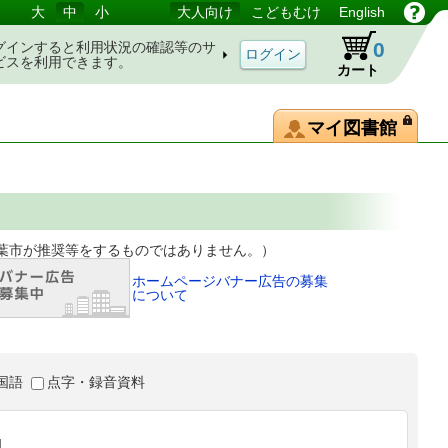
大
中
小
大人向け
こどもむけ
English
0
グインすると利用状況の確認等のサ
ビスを利用できます。
カート
マイ図書館
等をするものではありません。）
ホームページバナー広告の募集
について
国語
点字・録音資料