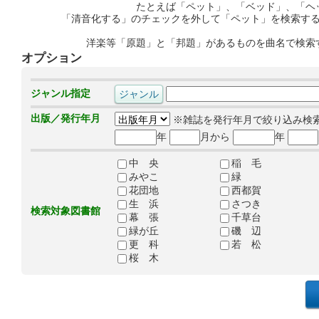
たとえば「ペット」、「ベッド」、「ヘ
「清音化する」のチェックを外して「ペット」を検索す
洋楽等「原題」と「邦題」があるものを曲名で検索
オプション
ジャンル指定
出版／発行年月
※雑誌を発行年月で絞り込み検
年
月から
年
中 央
稲 毛
みやこ
緑
花団地
西都賀
生 浜
さつき
検索対象図書館
幕 張
千草台
緑が丘
磯 辺
更 科
若 松
桜 木