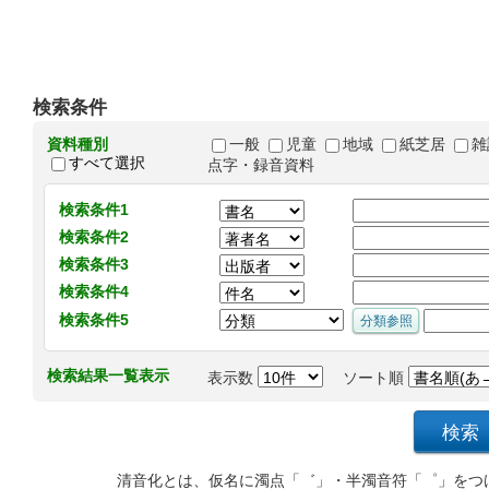
検索条件
資料種別
一般
児童
地域
紙芝居
雑
すべて選択
点字・録音資料
検索条件1
検索条件2
検索条件3
検索条件4
検索条件5
検索結果一覧表示
表示数
ソート順
清音化とは、仮名に濁点「゛」・半濁音符「゜」をつ