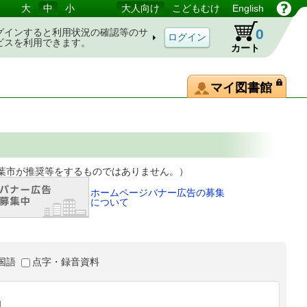
大
中
小
大人向け
こどもむけ
English
0
グインすると利用状況の確認等のサ
ビスを利用できます。
カート
マイ図書館
等をするものではありません。）
ホームページバナー広告の募集
について
国語
点字・録音資料