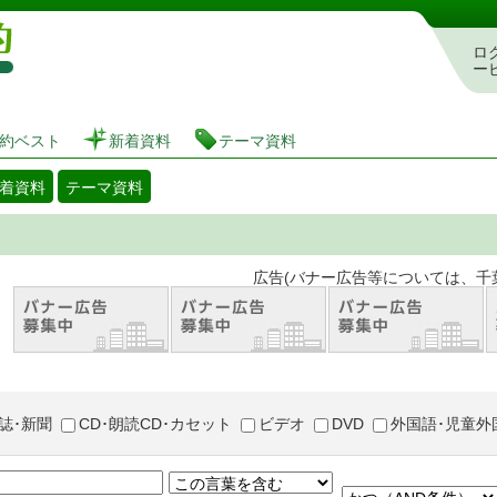
図書館 蔵書検索・予約システム
ロ
ー
約ベスト
新着資料
テーマ資料
着資料
テーマ資料
。 広告(バナー広告等については、千葉市が推奨
誌･新聞
CD･朗読CD･カセット
ビデオ
DVD
外国語･児童外