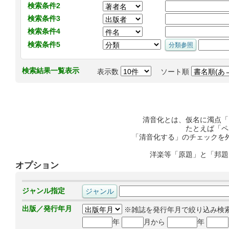
検索条件2
検索条件3
検索条件4
検索条件5
検索結果一覧表示
表示数
ソート順
清音化とは、仮名に濁点「
たとえば「ペ
「清音化する」のチェックを
洋楽等「原題」と「邦題
オプション
ジャンル指定
出版／発行年月
※雑誌を発行年月で絞り込み検
年
月から
年