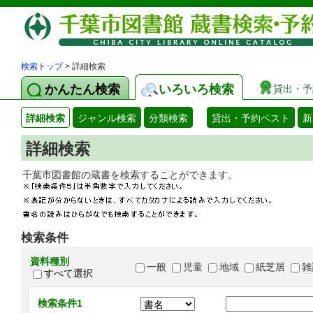
検索トップ
> 詳細検索
かんたん検索
いろいろ検索
貸出・予
詳細検索
ジャンル検索
分類検索
貸出・予約ベスト
新
詳細検索
千葉市図書館の蔵書を検索することができます
検索条件
資料種別
一般
児童
地域
紙芝居
雑
すべて選択
検索条件1