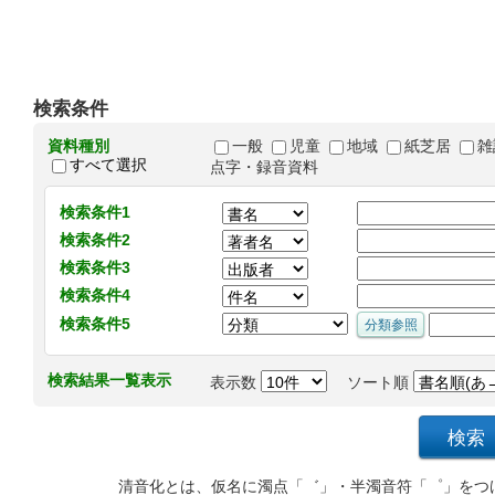
検索条件
資料種別
一般
児童
地域
紙芝居
雑
すべて選択
点字・録音資料
検索条件1
検索条件2
検索条件3
検索条件4
検索条件5
検索結果一覧表示
表示数
ソート順
清音化とは、仮名に濁点「゛」・半濁音符「゜」をつ