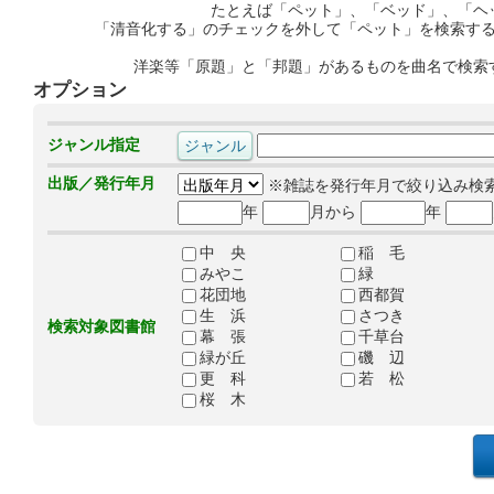
たとえば「ペット」、「ベッド」、「ヘ
「清音化する」のチェックを外して「ペット」を検索す
洋楽等「原題」と「邦題」があるものを曲名で検索
オプション
ジャンル指定
出版／発行年月
※雑誌を発行年月で絞り込み検
年
月から
年
中 央
稲 毛
みやこ
緑
花団地
西都賀
生 浜
さつき
検索対象図書館
幕 張
千草台
緑が丘
磯 辺
更 科
若 松
桜 木